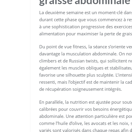
graisse abdominale 
La deuxième semaine est un moment-clé dans 
durant cette phase que vous commencez à ress
à une sophistication progressive des exercic
alimentation pour maximiser la perte de grais
Du point de vue fitness, la séance s’oriente v
davantage la musculation abdominale. On note
climbers et de Russian twists, qui solliciten
également les muscles obliques et stabilisateur
favorise une silhouette plus sculptée. L’inten
ressenti, mais l’objectif est de maintenir la 
de récupération soigneusement intégrés.
En parallèle, la nutrition est ajustée pour sou
calibrées pour couvrir vos besoins énergétique
abdominale. Une attention particulière est por
comme l’huile d’olive, les avocats et les noix
variés sont valorisés dans chaque repas afin 