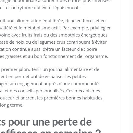
sangle abdominale à soutenir des efforts plus intenses.
pecter un rythme qui évite l’épuisement.
duit une alimentation équilibrée, riche en fibres et en
atiété et le métabolisme actif. Par exemple, privilégier
oine avec fruits frais ou des smoothies énergétiques
à base de noix ou de légumes crus contribuent à éviter
tation continue aussi d’être un facteur clé : boire
es graisses et au bon fonctionnement de l’organisme.
premier jalon. Tenir un journal alimentaire et de
nt en permettant de visualiser les petites
artager son engagement auprès d’une communauté
ral et des conseils personnalisés. Ces mécanismes
ouceur et ancrent les premières bonnes habitudes,
 long terme.
rts pour une perte de