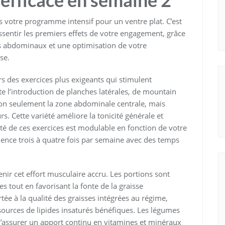
efficace en semaine 2
votre programme intensif pour un ventre plat. C’est
entir les premiers effets de votre engagement, grâce
es abdominaux et une optimisation de votre
se.
ers des exercices plus exigeants qui stimulent
 l’introduction de planches latérales, de mountain
t non seulement la zone abdominale centrale, mais
s. Cette variété améliore la tonicité générale et
sité de ces exercices est modulable en fonction de votre
cadence trois à quatre fois par semaine avec des temps
tenir cet effort musculaire accru. Les portions sont
s tout en favorisant la fonte de la graisse
tée à la qualité des graisses intégrées au régime,
, sources de lipides insaturés bénéfiques. Les légumes
d’assurer un apport continu en vitamines et minéraux