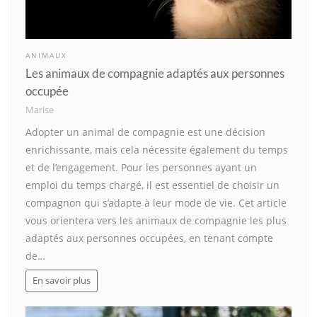
ANIMAUX
Les animaux de compagnie adaptés aux personnes
occupée
Marise
Adopter un animal de compagnie est une décision
enrichissante, mais cela nécessite également du temps
et de l’engagement. Pour les personnes ayant un
emploi du temps chargé, il est essentiel de choisir un
compagnon qui s’adapte à leur mode de vie. Cet article
vous orientera vers les animaux de compagnie les plus
adaptés aux personnes occupées, en tenant compte
de…
En savoir plus