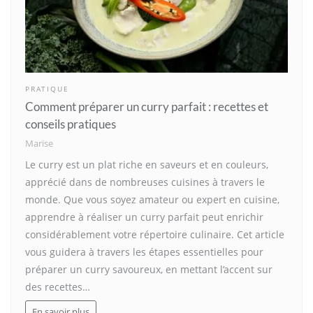
PRATIQUE
Comment préparer un curry parfait : recettes et
conseils pratiques
Marise
Le curry est un plat riche en saveurs et en couleurs,
apprécié dans de nombreuses cuisines à travers le
monde. Que vous soyez amateur ou expert en cuisine,
apprendre à réaliser un curry parfait peut enrichir
considérablement votre répertoire culinaire. Cet article
vous guidera à travers les étapes essentielles pour
préparer un curry savoureux, en mettant l’accent sur
des recettes…
En savoir plus