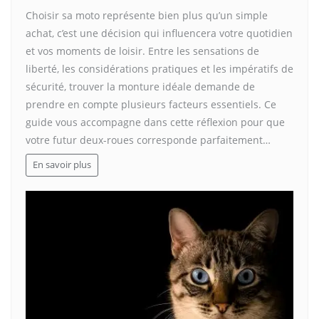
Choisir sa moto représente bien plus qu’un simple
achat, c’est une décision qui influencera votre quotidien
et vos moments de loisir. Entre les sensations de
liberté, les considérations pratiques et les impératifs de
sécurité, trouver la monture idéale demande de
prendre en compte plusieurs facteurs essentiels. Ce
guide vous accompagne dans cette réflexion pour que
votre futur deux-roues corresponde parfaitement…
En savoir plus