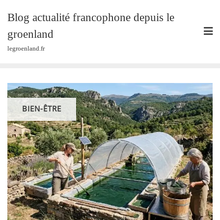
Skip
Blog actualité francophone depuis le
to
content
groenland
legroenland.fr
BIEN-ÊTRE