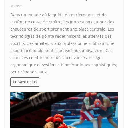
Marise
Dans un monde où la quête de performance et de
confort ne cesse de croître, les innovations autour des
chaussures de sport prennent une place centrale. Les
technologies de pointe redéfinissent les attentes des
sportifs, des amateurs aux professionnels, offrant une
expérience totalement repensée aux utilisateurs. Ces
avancées combinent matériaux avancés, design
ergonomique et systèmes biomécaniques sophistiqués,
pour répondre aux…
En savoir plus