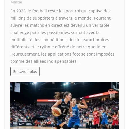
Marise
En 2026, le football reste le sport roi qui captive des
millions de supporters à travers le monde. Pourtant,
suivre les matchs en direct est devenu un véritable
challenge pour les passionnés, surtout avec la
multiplicité des compétitions, des fuseaux horaires
différents et le rythme effréné de notre quotidien.
Heureusement, les applications foot se sont imposées
comme des alliées indispensables,…
En savoir plus