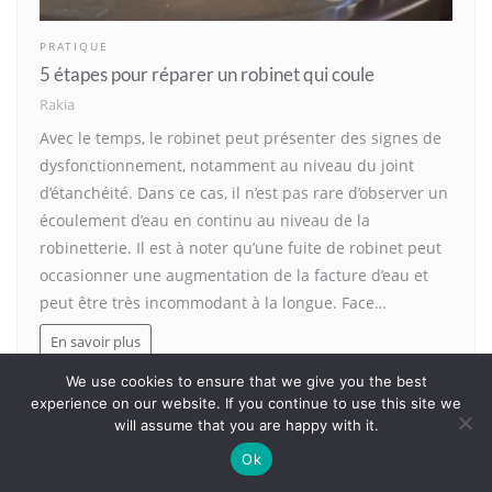
PRATIQUE
5 étapes pour réparer un robinet qui coule
Rakia
Avec le temps, le robinet peut présenter des signes de
dysfonctionnement, notamment au niveau du joint
d’étanchéité. Dans ce cas, il n’est pas rare d’observer un
écoulement d’eau en continu au niveau de la
robinetterie. Il est à noter qu’une fuite de robinet peut
occasionner une augmentation de la facture d’eau et
peut être très incommodant à la longue. Face…
En savoir plus
We use cookies to ensure that we give you the best
experience on our website. If you continue to use this site we
will assume that you are happy with it.
Ok