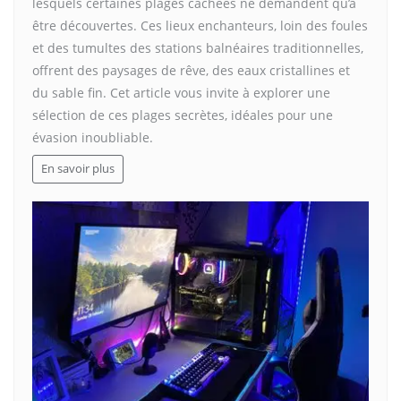
lesquels certaines plages cachées ne demandent qu’à
être découvertes. Ces lieux enchanteurs, loin des foules
et des tumultes des stations balnéaires traditionnelles,
offrent des paysages de rêve, des eaux cristallines et
du sable fin. Cet article vous invite à explorer une
sélection de ces plages secrètes, idéales pour une
évasion inoubliable.
En savoir plus