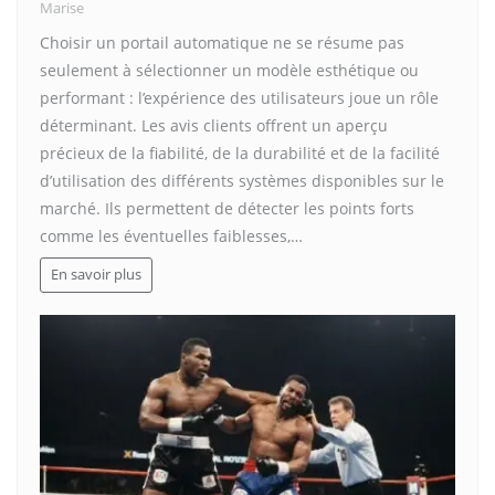
Marise
Choisir un portail automatique ne se résume pas
seulement à sélectionner un modèle esthétique ou
performant : l’expérience des utilisateurs joue un rôle
déterminant. Les avis clients offrent un aperçu
précieux de la fiabilité, de la durabilité et de la facilité
d’utilisation des différents systèmes disponibles sur le
marché. Ils permettent de détecter les points forts
comme les éventuelles faiblesses,…
En savoir plus