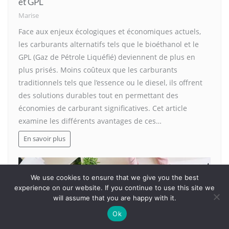
et GPL
Marise
Face aux enjeux écologiques et économiques actuels,
les carburants alternatifs tels que le bioéthanol et le
GPL (Gaz de Pétrole Liquéfié) deviennent de plus en
plus prisés. Moins coûteux que les carburants
traditionnels tels que l’essence ou le diesel, ils offrent
des solutions durables tout en permettant des
économies de carburant significatives. Cet article
examine les différents avantages de ces…
En savoir plus
We use cookies to ensure that we give you the best
experience on our website. If you continue to use this site we
will assume that you are happy with it.
Ok