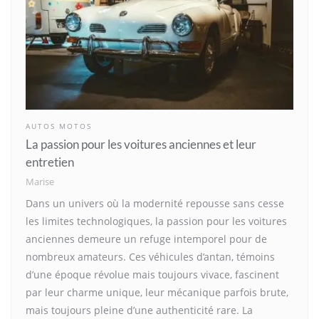
AUTOS MOTOS
La passion pour les voitures anciennes et leur
entretien
Marise
Dans un univers où la modernité repousse sans cesse
les limites technologiques, la passion pour les voitures
anciennes demeure un refuge intemporel pour de
nombreux amateurs. Ces véhicules d’antan, témoins
d’une époque révolue mais toujours vivace, fascinent
par leur charme unique, leur mécanique parfois brute,
mais toujours pleine d’une authenticité rare. La