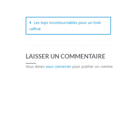
Navigation
de
Les tops incontournables pour un look
raffiné
l’article
LAISSER UN COMMENTAIRE
Vous devez
vous connecter
pour publier un commen