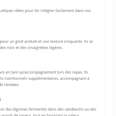
uelques idées pour les intégrer facilement dans vos
our un goût acidulé et une texture croquante. Ils se
es noix et des vinaigrettes légères.
vis en tant qu’accompagnement lors des repas. Ils
its nutritionnels supplémentaires, accompagnant à
e céréales.
s
orez des légumes fermentés dans des sandwichs ou des
n punch de saveur, tout en boostant la valeur