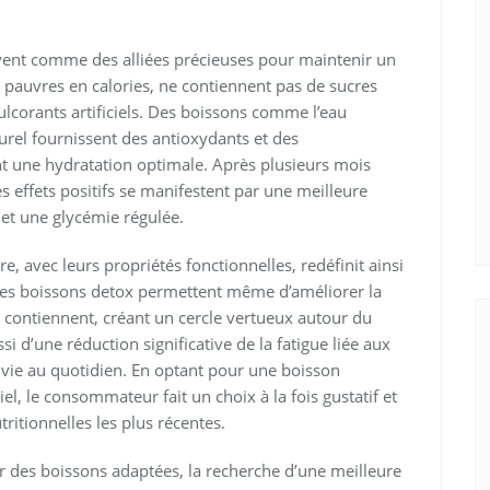
crivent comme des alliées précieuses pour maintenir un
t pauvres en calories, ne contiennent pas de sucres
ulcorants artificiels. Des boissons comme l’eau
urel fournissent des antioxydants et des
t une hydratation optimale. Après plusieurs mois
es effets positifs se manifestent par une meilleure
et une glycémie régulée.
e, avec leurs propriétés fonctionnelles, redéfinit ainsi
ines boissons detox permettent même d’améliorer la
s contiennent, créant un cercle vertueux autour du
i d’une réduction significative de la fatigue liée aux
e vie au quotidien. En optant pour une boisson
el, le consommateur fait un choix à la fois gustatif et
itionnelles les plus récentes.
 des boissons adaptées, la recherche d’une meilleure