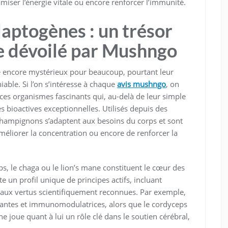
amiser l’énergie vitale ou encore renforcer l’immunité.
aptogènes : un trésor
le dévoilé par Mushngo
 encore mystérieux pour beaucoup, pourtant leur
niable. Si l’on s’intéresse à chaque
avis mushngo
, on
es organismes fascinants qui, au-delà de leur simple
s bioactives exceptionnelles. Utilisés depuis des
s champignons s’adaptent aux besoins du corps et sont
méliorer la concentration ou encore de renforcer la
, le chaga ou le lion’s mane constituent le cœur des
un profil unique de principes actifs, incluant
, aux vertus scientifiquement reconnues. Par exemple,
lmantes et immunomodulatrices, alors que le cordyceps
ane joue quant à lui un rôle clé dans le soutien cérébral,