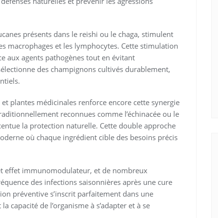
 défenses naturelles et prévenir les agressions
lucanes présents dans le reishi ou le chaga, stimulent
e les macrophages et les lymphocytes. Cette stimulation
ce aux agents pathogènes tout en évitant
sélectionne des champignons cultivés durablement,
tiels.
et plantes médicinales renforce encore cette synergie
 traditionnellement reconnues comme l’échinacée ou le
ntue la protection naturelle. Cette double approche
moderne où chaque ingrédient cible des besoins précis
cet effet immunomodulateur, et de nombreux
fréquence des infections saisonnières après une cure
on préventive s’inscrit parfaitement dans une
la capacité de l’organisme à s’adapter et à se