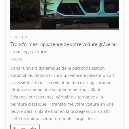
PRATIQUE
Transformez l’apparence de votre voiture grâce au
covering carbone
Marise
Dans l’univers dynamique de la personnalisation
automobile, redonner vie à un véhicule devient un art
accessible à tous. La révolution du covering carbone
s’impose comme une solution moderne, alliant
élégance et résistance. Véritable alternative à la
peinture classique, il transforme votre voiture en une
œuvre d’art roulante tout en la protégeant. En 2025,
cette technique séduit un public large, des…
En savoir plus