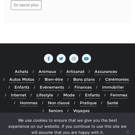
En savoir plus
Achats
Animaux
Artisanat
Assurances
Autos Motos
Bien-être
Bons plans
Cérémonies
Enfants
Evènements
Finances
Immobilier
Internet
Lifestyle
Mode
Enfants
Femmes
Hommes
Non classé
Pratique
Santé
Seniors
Voyages
We use cookies to ensure that we give you the best
Copyright ©2026 Blog actualité francophone depuis le
experience on our website. If you continue to use this site we
groenland . All rights reserved.
Powered by
WordPress
&
will assume that you are happy with it.