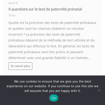
SANTÉ
6 questions sur le test de paternité prénatal
Theo
Quelle est la précision des tests de paternité prénataux
et quelles sont les chances d’obtenir un résultat
incorrect ? La précision des tests de paternité
prénataux dépend de la méthode de test utilisée et du
laboratoire qui effectue le test. En général, les tests de
paternité prénataux sont très précis et peuvent
déterminer avec une grande fiabilité si un homme…
En savoir plus
We use cookies to ensure that we give you the best
experience on our website. If you continue to use this site we
will assume that you are happy with it.
Ok