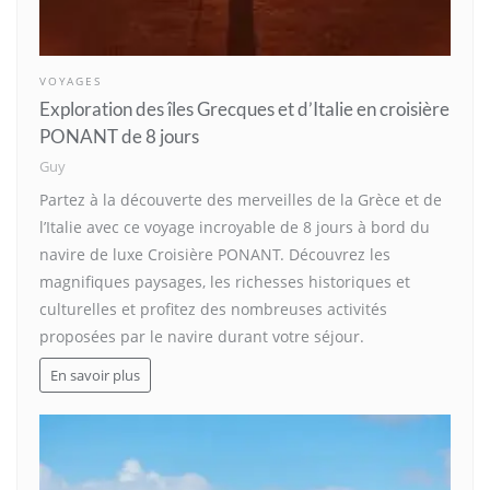
VOYAGES
Exploration des îles Grecques et d’Italie en croisière
PONANT de 8 jours
Guy
Partez à la découverte des merveilles de la Grèce et de
l’Italie avec ce voyage incroyable de 8 jours à bord du
navire de luxe Croisière PONANT. Découvrez les
magnifiques paysages, les richesses historiques et
culturelles et profitez des nombreuses activités
proposées par le navire durant votre séjour.
En savoir plus