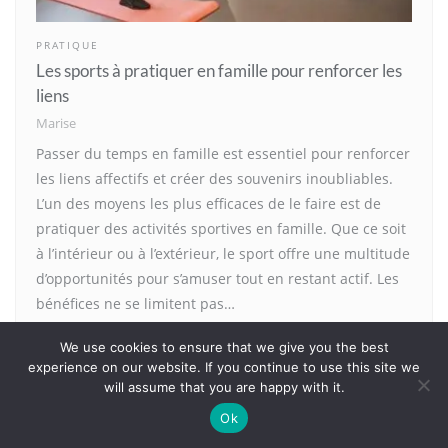
PRATIQUE
Les sports à pratiquer en famille pour renforcer les
liens
Marise
Passer du temps en famille est essentiel pour renforcer
les liens affectifs et créer des souvenirs inoubliables.
L’un des moyens les plus efficaces de le faire est de
pratiquer des activités sportives en famille. Que ce soit
à l’intérieur ou à l’extérieur, le sport offre une multitude
d’opportunités pour s’amuser tout en restant actif. Les
bénéfices ne se limitent pas…
En savoir plus
We use cookies to ensure that we give you the best
experience on our website. If you continue to use this site we
will assume that you are happy with it.
Ok