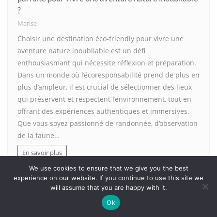
?
Marise
Choisir une destination éco-friendly pour vivre une
aventure nature inoubliable est un défi
enthousiasmant qui nécessite réflexion et préparation.
Dans un monde où l’écoresponsabilité prend de plus en
plus d’ampleur, il est crucial de sélectionner des lieux
qui préservent et respectent l’environnement, tout en
offrant des expériences authentiques et immersives.
Que vous soyez passionné de randonnée, d’observation
de la faune…
En savoir plus
We use cookies to ensure that we give you the best
experience on our website. If you continue to use this site we
will assume that you are happy with it.
Ok