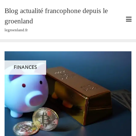
Skip
Blog actualité francophone depuis le
to
content
groenland
legroenland.fr
FINANCES