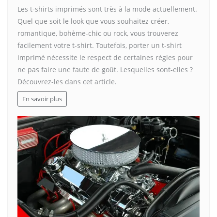
Les t-shirts imprimés sont très à la mode actuellement.
Quel que soit le look que vous souhaitez créer,
romantique, bohème-chic ou rock, vous trouverez
facilement votre t-shirt. Toutefois, porter un t-shirt
imprimé nécessite le respect de certaines règles pour
ne pas faire une faute de goût. Lesquelles sont-elles ?
Découvrez-les dans cet article.
En savoir plus