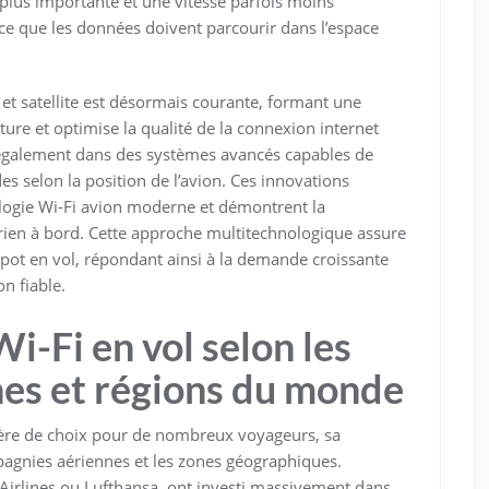
plus importante et une vitesse parfois moins
ce que les données doivent parcourir dans l’espace
et satellite est désormais courante, formant une
ure et optimise la qualité de la connexion internet
 également dans des systèmes avancés capables de
 selon la position de l’avion. Ces innovations
ologie Wi-Fi avion moderne et démontrent la
en à bord. Cette approche multitechnologique assure
tspot en vol, répondant ainsi à la demande croissante
n fiable.
Wi-Fi en vol selon les
es et régions du monde
itère de choix pour de nombreux voyageurs, sa
mpagnies aériennes et les zones géographiques.
irlines ou Lufthansa, ont investi massivement dans