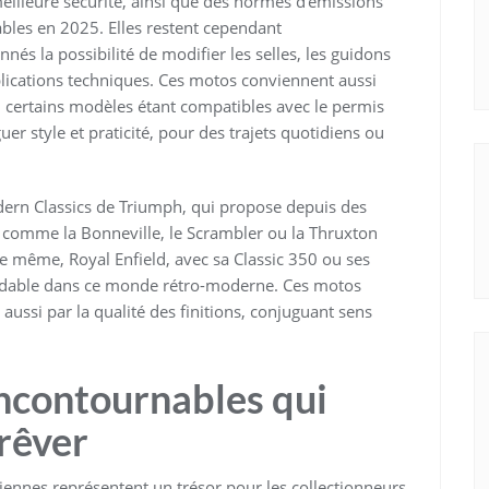
meilleure sécurité, ainsi que des normes d’émissions
bles en 2025. Elles restent cependant
nés la possibilité de modifier les selles, les guidons
lications techniques. Ces motos conviennent aussi
, certains modèles étant compatibles avec le permis
r style et praticité, pour des trajets quotidiens ou
n Classics de Triumph, qui propose depuis des
 comme la Bonneville, le Scrambler ou la Thruxton
 même, Royal Enfield, avec sa Classic 350 ou ses
bordable dans ce monde rétro-moderne. Ces motos
 aussi par la qualité des finitions, conjuguant sens
incontournables qui
 rêver
iennes représentent un trésor pour les collectionneurs