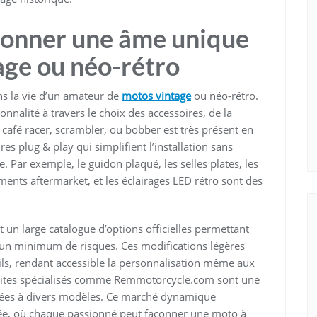
 donner une âme unique
age ou néo-rétro
ns la vie d’un amateur de
motos vintage
ou néo-rétro.
nalité à travers le choix des accessoires, de la
afé racer, scrambler, ou bobber est très présent en
es plug & play qui simplifient l’installation sans
e. Par exemple, le guidon plaqué, les selles plates, les
ments aftermarket, et les éclairages LED rétro sont des
 un large catalogue d’options officielles permettant
 un minimum de risques. Ces modifications légères
ils, rendant accessible la personnalisation même aux
sites spécialisés comme Remmotorcycle.com sont une
ptées à divers modèles. Ce marché dynamique
lée, où chaque passionné peut façonner une moto à