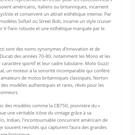
oient américains, italiens ou britanniques, incarnent
liste et conservent un attrait esthétique intense. Par
odèles Softail ou Street Bob, incarne un style cruiser
r V-Twin robuste et une esthétique marquée par le
uzzi sont des noms synonymes d’innovation et de
s Ducati des années 70-80, notamment les Mono et les
 caractère sportif et leur cadre tubulaire. Moto Guzzi
al, un moteur à la sonorité incomparable qui confère
s amateurs de motos britanniques classiques, Norton
 des modèles authentiques et rares, rêvés pour les
tionneurs.
ec des modèles comme la CB750, pionnière du «
nue une véritable icône du vintage grâce à sa
fin, Indian, l’incontournable concurrent américain de
 souvent revisités qui capturent l’aura des grandes
tage historique.