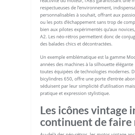
réactivité du moteur, l’ABS garantissant une 
respectueuses de l’environnement, indispensa
personnalisables à souhait, offrant aux passion
ou les pots d’échappement sans trop de comp
bien aux pilotes expérimentés qu’aux novices
A2. Les néo-rétros permettent donc de conjugue
des balades chics et décontractées.
Un exemple emblématique est la gamme Moder
années des machines à la silhouette élégante
toutes équipées de technologies modernes. De
bicylindres 650, offre une porte d’entrée a
séduisent par leur simplicité d’utilisation mais
pratique et expression stylistique.
Les icônes vintage 
continuent de faire
Au-delà des néo-rétros, les motos vintage anc