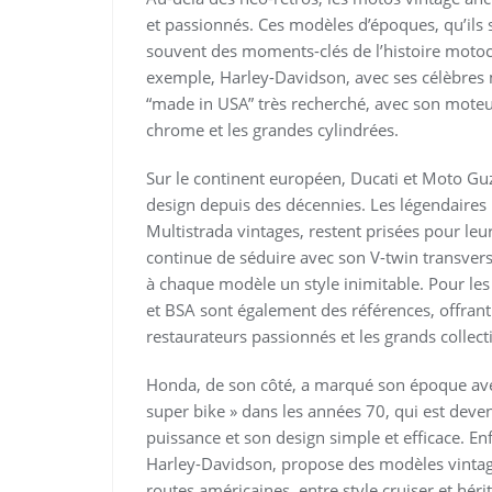
et passionnés. Ces modèles d’époques, qu’ils s
souvent des moments-clés de l’histoire motocyc
exemple, Harley-Davidson, avec ses célèbres m
“made in USA” très recherché, avec son moteu
chrome et les grandes cylindrées.
Sur le continent européen, Ducati et Moto G
design depuis des décennies. Les légendaire
Multistrada vintages, restent prisées pour leur
continue de séduire avec son V-twin transvers
à chaque modèle un style inimitable. Pour le
et BSA sont également des références, offrant
restaurateurs passionnés et les grands collec
Honda, de son côté, a marqué son époque av
super bike » dans les années 70, qui est deve
puissance et son design simple et efficace. En
Harley-Davidson, propose des modèles vintage
routes américaines, entre style cruiser et héri