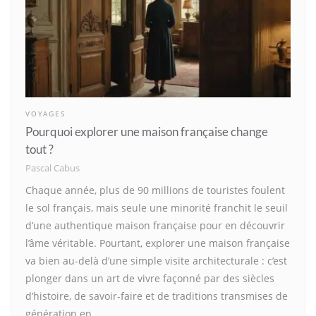
VOYAGES
Pourquoi explorer une maison française change
tout ?
Pascal Cabus
Chaque année, plus de 90 millions de touristes foulent
le sol français, mais seule une minorité franchit le seuil
d’une authentique maison française pour en découvrir
l’âme véritable. Pourtant, explorer une maison française
va bien au-delà d’une simple visite architecturale : c’est
plonger dans un art de vivre façonné par des siècles
d’histoire, de savoir-faire et de traditions transmises de
génération en…