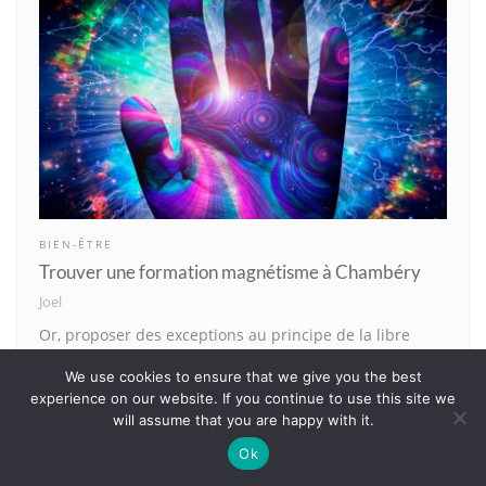
BIEN-ÊTRE
Trouver une formation magnétisme à Chambéry
Joel
Or, proposer des exceptions au principe de la libre
concurrence en économie appliqué révèle une véritable
We use cookies to ensure that we give you the best
difficulté d’interprétation de la théorie Walrassienne et
experience on our website. If you continue to use this site we
du lien existant ou étant supposés exister entre les
will assume that you are happy with it.
différents critères d’analyse économique sur le
Ok
magnétisme à Chambéry. Nous ne rentrons pas dans le