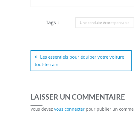
Tags :
Une conduite écoresponsable
Navigation
de
Les essentiels pour équiper votre voiture
tout-terrain
l’article
LAISSER UN COMMENTAIRE
Vous devez
vous connecter
pour publier un commen