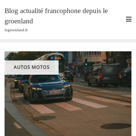
Skip
Blog actualité francophone depuis le
to
content
groenland
legroenland.fr
AUTOS MOTOS