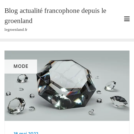
Skip
Blog actualité francophone depuis le
to
content
groenland
legroenland.fr
MODE
18 mai 2022