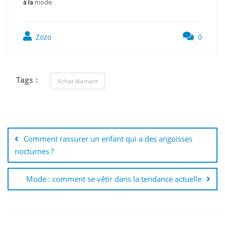
à la
mode
.
Zozo
0
Tags :
Achat diamant
Navigation
de
Comment rassurer un enfant qui a des angoisses
l’article
nocturnes ?
Mode : comment se vêtir dans la tendance actuelle