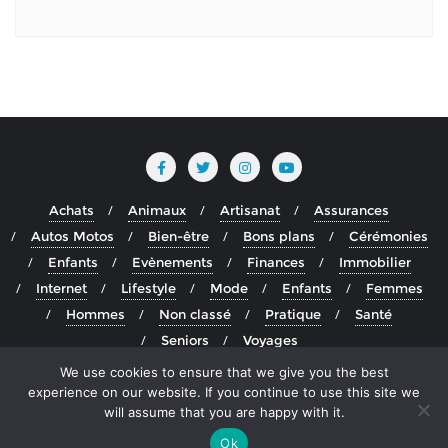
Achats
Animaux
Artisanat
Assurances
Autos Motos
Bien-être
Bons plans
Cérémonies
Enfants
Evènements
Finances
Immobilier
Internet
Lifestyle
Mode
Enfants
Femmes
Hommes
Non classé
Pratique
Santé
Seniors
Voyages
We use cookies to ensure that we give you the best
Copyright ©2026 Blog actualité francophone depuis le
experience on our website. If you continue to use this site we
groenland . All rights reserved.
Powered by
WordPress
&
will assume that you are happy with it.
Designed by
Bizberg Themes
Ok