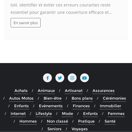
toit. Identifier et éviter ces erreurs courantes reste
essentiel pour garantir une couverture efficace et…
En savoir plus
Achats
Animaux
Artisanat
Assurances
Autos Motos
Bien-être
Bons plans
Cérémonies
Enfants
Evènements
Finances
Immobilier
Internet
Lifestyle
Mode
Enfants
Femmes
Hommes
Non classé
Pratique
Santé
Seniors
Voyages