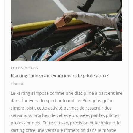
AUTOS MOTOS
Karting : une vraie expérience de pilote auto ?
Florent
Le karting s’impose comme une discipline à part entière
dans l’univers du sport automobile. Bien plus qu’un
simple loisir, cette activité permet de ressentir des
sensations proches de celles éprouvées par les pilotes
professionnels. Entre vitesse, précision et technique, le
karting offre une véritable immersion dans le monde