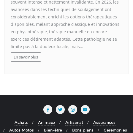
souvent intense et nettement invalidante. En 2026, les
avancées dans les techniques de soulagement ont
considérablement enrichi les options thérapeutiques
disponibles, mêlant approche classique et innovations
en physiothérapie, thérapie manuelle ou encore
exercices d’étirement adaptés. Cette pathologie ne se
limite pas à la douleur locale, mais…
En savoir plus
Achats
Animaux
Artisanat
Assurances
Autos Motos
Bien-être
Bons plans
Cérémonies