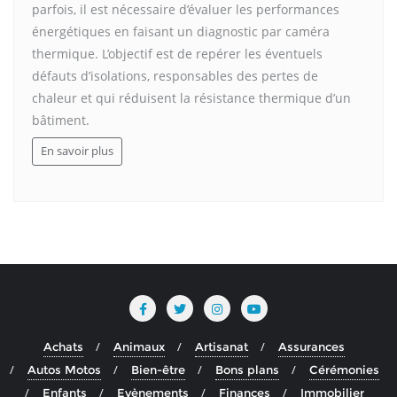
parfois, il est nécessaire d’évaluer les performances
énergétiques en faisant un diagnostic par caméra
thermique. L’objectif est de repérer les éventuels
défauts d’isolations, responsables des pertes de
chaleur et qui réduisent la résistance thermique d’un
bâtiment.
En savoir plus
Achats
Animaux
Artisanat
Assurances
Autos Motos
Bien-être
Bons plans
Cérémonies
Enfants
Evènements
Finances
Immobilier