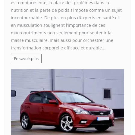
est omniprésente, la place des protéines dans la
nutrition et la perte de poids s’impose comme un sujet
incontournable. De plus en plus d’experts en santé et
en musculation soulignent l’importance de ces
macronutriments non seulement pour soutenir la
masse musculaire, mais aussi pour orchestrer une
transformation corporelle efficace et durable.…
En savoir plus