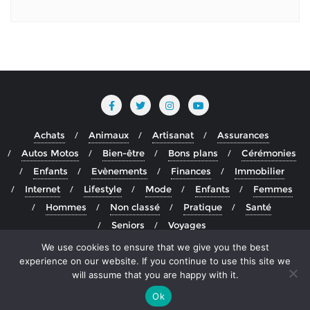
Achats
Animaux
Artisanat
Assurances
Autos Motos
Bien-être
Bons plans
Cérémonies
Enfants
Evènements
Finances
Immobilier
Internet
Lifestyle
Mode
Enfants
Femmes
Hommes
Non classé
Pratique
Santé
Seniors
Voyages
We use cookies to ensure that we give you the best
Copyright ©2026 Blog actualité francophone depuis le
experience on our website. If you continue to use this site we
groenland . All rights reserved.
Powered by
WordPress
&
will assume that you are happy with it.
Designed by
Bizberg Themes
Ok