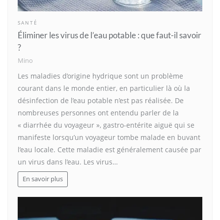
SANTÉ
Éliminer les virus de l’eau potable : que faut-il savoir
?
Mino
Les maladies d’origine hydrique sont un problème
courant dans le monde entier, en particulier là où la
désinfection de l’eau potable n’est pas réalisée. De
nombreuses personnes ont entendu parler de la
« diarrhée du voyageur », gastro-entérite aiguë qui se
manifeste lorsqu’un voyageur tombe malade en buvant
l’eau locale. Cette maladie est généralement causée par
un virus dans l’eau. Les virus…
En savoir plus