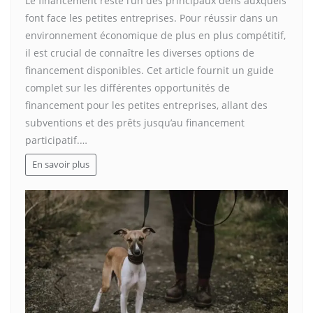
Le financement reste l’un des principaux défis auxquels
font face les petites entreprises. Pour réussir dans un
environnement économique de plus en plus compétitif,
il est crucial de connaître les diverses options de
financement disponibles. Cet article fournit un guide
complet sur les différentes opportunités de
financement pour les petites entreprises, allant des
subventions et des prêts jusqu’au financement
participatif.…
En savoir plus