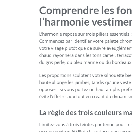
Comprendre les fo
l’harmonie vestime
L’harmonie repose sur trois piliers essentiels :
Commencez par identifier votre palette chroma
votre visage plutôt que de suivre aveuglémen
chaud rayonnera dans les tons camel, terracott
du gris perle, du bleu marine ou du bordeaux
Les proportions sculptent votre silhouette bie
haute allonge les jambes, tandis qu’une veste 
opposés : si vous portez un haut ample, préfé
évite l’effet « sac » tout en créant du dynamis
La règle des trois couleurs 
Limitez-vous à trois teintes par tenue pour mai
occupe environ 60 % de la surface, une second