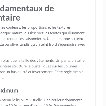
ndamentaux de
ntaire
 les couleurs, les proportions et les textures.
tique naturelle. Observez les teintes qui illuminent
t les tendances saisonnières. Une personne au teint
a ou olive, tandis qu’un teint froid s’épanouira avec
.
n plus que la taille des vêtements. Un pantalon taille
cintrée structure le buste. Jouez sur les volumes
rez un bas ajusté et inversement. Cette règle simple
me.
maximum
ntenir la lisibilité visuelle. Une couleur dominante
aire 30 %, et une d’accent 10 %. Par exemple :