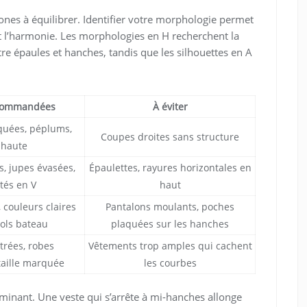
ones à équilibrer. Identifier votre morphologie permet
t l’harmonie. Les morphologies en H recherchent la
 entre épaules et hanches, tandis que les silhouettes en A
commandées
À éviter
quées, péplums,
Coupes droites sans structure
e haute
s, jupes évasées,
Épaulettes, rayures horizontales en
tés en V
haut
 couleurs claires
Pantalons moulants, poches
cols bateau
plaquées sur les hanches
trées, robes
Vêtements trop amples qui cachent
 taille marquée
les courbes
minant. Une veste qui s’arrête à mi-hanches allonge