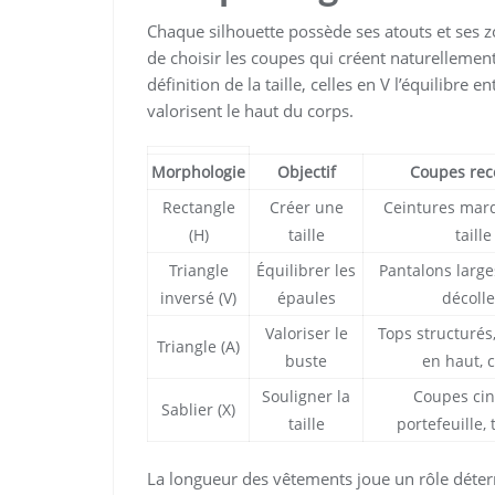
Chaque silhouette possède ses atouts et ses z
de choisir les coupes qui créent naturellemen
définition de la taille, celles en V l’équilibre
valorisent le haut du corps.
Morphologie
Objectif
Coupes re
Rectangle
Créer une
Ceintures mar
(H)
taille
taill
Triangle
Équilibrer les
Pantalons large
inversé (V)
épaules
décolle
Valoriser le
Tops structurés,
Triangle (A)
buste
en haut, 
Souligner la
Coupes cin
Sablier (X)
taille
portefeuille,
La longueur des vêtements joue un rôle déter