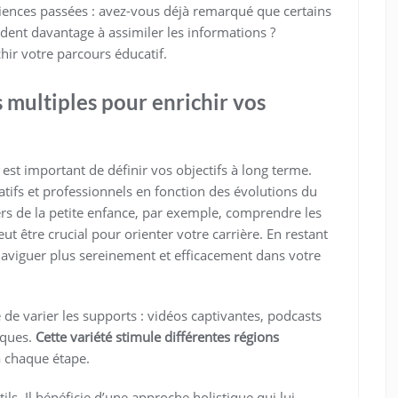
iences passées : avez-vous déjà remarqué que certains
ent davantage à assimiler les informations ?
hir votre parcours éducatif.
s multiples pour enrichir vos
 est important de définir vos objectifs à long terme.
tifs et professionnels en fonction des évolutions du
rs de la petite enfance, par exemple, comprendre les
ut être crucial pour orienter votre carrière. En restant
naviguer plus sereinement et efficacement dans votre
e de varier les supports : vidéos captivantes, podcasts
tiques.
Cette variété stimule différentes régions
à chaque étape.
ls. Il bénéficie d’une approche holistique qui lui