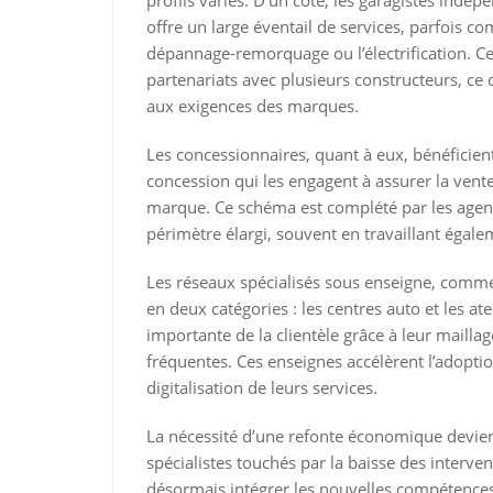
profils variés. D’un côté, les garagistes indép
offre un large éventail de services, parfois com
dépannage-remorquage ou l’électrification. C
partenariats avec plusieurs constructeurs, ce
aux exigences des marques.
Les concessionnaires, quant à eux, bénéficient
concession qui les engagent à assurer la vent
marque. Ce schéma est complété par les agen
périmètre élargi, souvent en travaillant égal
Les réseaux spécialisés sous enseigne, comme
en deux catégories : les centres auto et les ate
importante de la clientèle grâce à leur maillag
fréquentes. Ces enseignes accélèrent l’adopt
digitalisation de leurs services.
La nécessité d’une refonte économique devien
spécialistes touchés par la baisse des interv
désormais intégrer les nouvelles compétences 