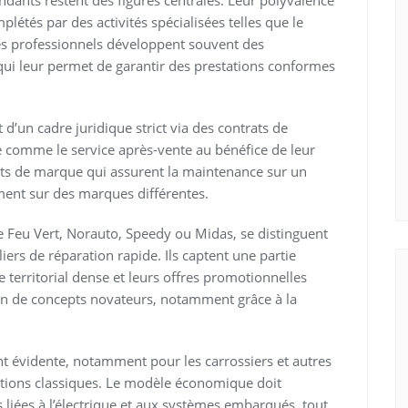
endants restent des figures centrales. Leur polyvalence
plétés par des activités spécialisées telles que le
es professionnels développent souvent des
 qui leur permet de garantir des prestations conformes
 d’un cadre juridique strict via des contrats de
e comme le service après-vente au bénéfice de leur
ts de marque qui assurent la maintenance sur un
ement sur des marques différentes.
 Feu Vert, Norauto, Speedy ou Midas, se distinguent
liers de réparation rapide. Ils captent une partie
e territorial dense et leurs offres promotionnelles
ion de concepts novateurs, notamment grâce à la
t évidente, notamment pour les carrossiers et autres
entions classiques. Le modèle économique doit
liées à l’électrique et aux systèmes embarqués, tout