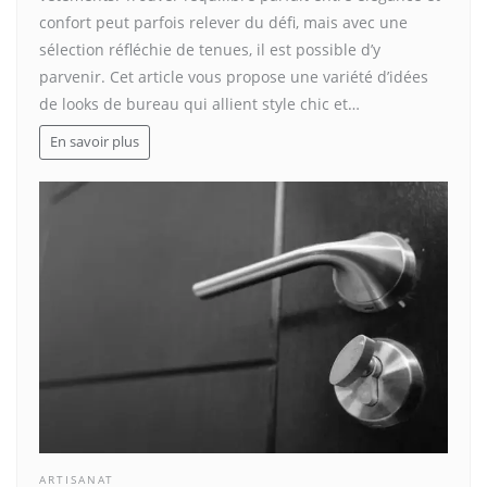
confort peut parfois relever du défi, mais avec une
sélection réfléchie de tenues, il est possible d’y
parvenir. Cet article vous propose une variété d’idées
de looks de bureau qui allient style chic et…
En savoir plus
ARTISANAT