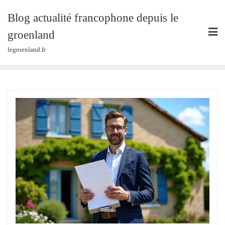
Skip
Blog actualité francophone depuis le
to
content
groenland
legroenland.fr