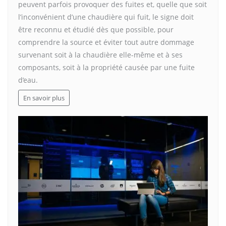
peuvent parfois provoquer des fuites et, quelle que soit
l’inconvénient d’une chaudière qui fuit, le signe doit
être reconnu et étudié dès que possible, pour
comprendre la source et éviter tout autre dommage
survenant soit à la chaudière elle-même et à ses
composants, soit à la propriété causée par une fuite
d’eau.
En savoir plus