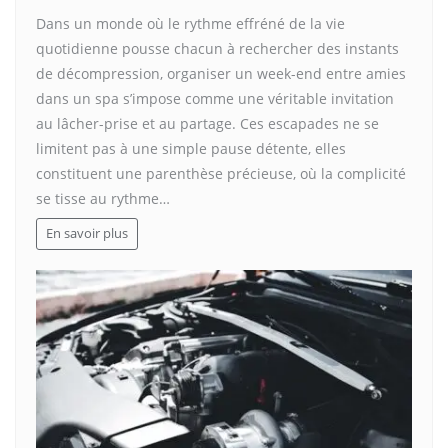
Dans un monde où le rythme effréné de la vie
quotidienne pousse chacun à rechercher des instants
de décompression, organiser un week-end entre amies
dans un spa s’impose comme une véritable invitation
au lâcher-prise et au partage. Ces escapades ne se
limitent pas à une simple pause détente, elles
constituent une parenthèse précieuse, où la complicité
se tisse au rythme…
En savoir plus