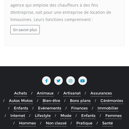
agence qui emploie des chauffeurs à des fins
d’entreprise, soit pour une entreprise de location de
limousines. Leurs fonctions comprennent :
En savoir plus
Achats
Animaux
Artisanat
Assurances
Autos Motos
Bien-être
Bons plans
Cérémonies
Enfants
Evènements
Finances
Immobilier
Internet
Lifestyle
Mode
Enfants
Femmes
Hommes
Non classé
Pratique
Santé