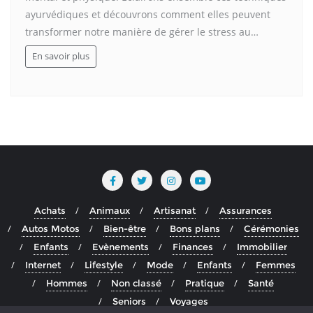
ayurvédiques et découvrons comment elles peuvent
transformer notre manière de gérer le stress au…
En savoir plus
Achats
Animaux
Artisanat
Assurances
Autos Motos
Bien-être
Bons plans
Cérémonies
Enfants
Evènements
Finances
Immobilier
Internet
Lifestyle
Mode
Enfants
Femmes
Hommes
Non classé
Pratique
Santé
Seniors
Voyages