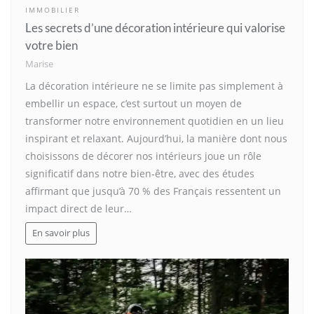
IMMOBILIER
Les secrets d’une décoration intérieure qui valorise
votre bien
Marise
La décoration intérieure ne se limite pas simplement à
embellir un espace, c’est surtout un moyen de
transformer notre environnement quotidien en un lieu
inspirant et relaxant. Aujourd’hui, la manière dont nous
choisissons de décorer nos intérieurs joue un rôle
significatif dans notre bien-être, avec des études
affirmant que jusqu’à 70 % des Français ressentent un
impact direct de leur…
En savoir plus