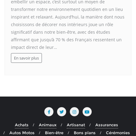
embellir un espace, c’est surtout un moyen de
transformer notre environnement quotidien en un lieu
inspirant et relaxant. Aujourd’hui, la manière dont nous
choisissons de décorer nos intérieurs joue un rôle
significatif dans notre bien-être, avec des études
affirmant que jusqu’à 70 % des Français ressentent un
impact direct de leur…
En savoir plus
Achats
Animaux
Artisanat
Assurances
Autos Motos
Bien-être
Bons plans
Cérémonies