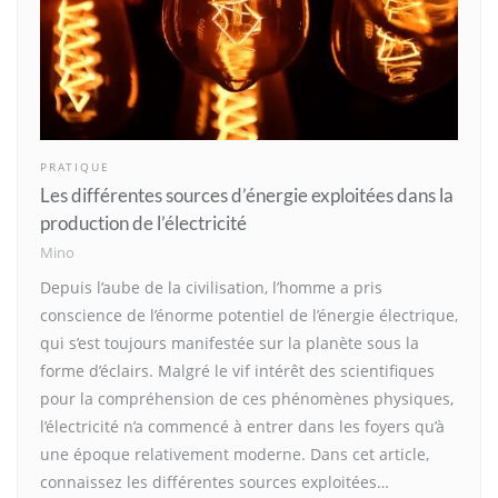
PRATIQUE
Les différentes sources d’énergie exploitées dans la
production de l’électricité
Mino
Depuis l’aube de la civilisation, l’homme a pris
conscience de l’énorme potentiel de l’énergie électrique,
qui s’est toujours manifestée sur la planète sous la
forme d’éclairs. Malgré le vif intérêt des scientifiques
pour la compréhension de ces phénomènes physiques,
l’électricité n’a commencé à entrer dans les foyers qu’à
une époque relativement moderne. Dans cet article,
connaissez les différentes sources exploitées…