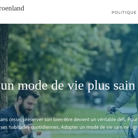
groenland
POLITIQUE
 bouleverser
la boutique en ligne qui 
possible d’améliorer sa santé
dien souvent impose sa cadence trépidante et où le stress peut pa
forcément de changements radicaux
 devient essentiel. La boutique en ligne Libeedo s’impose comme u