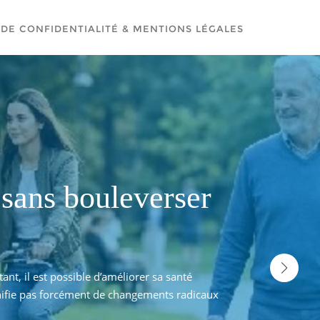
 DE CONFIDENTIALITÉ & MENTIONS LÉGALES
ravive la flamme de votre
Comment adopter un mo
ses habitudes
rfois éroder l’intimité des couples, trouver des instants de
Dans un monde où le rythme de vie s'accélère sans cesse, pr
ne véritable alliée pour ceux qui souhaitent raviver la flamme de
physique et mentale sans renverser totalement ses habitu
ou dramatiques, mais [...]