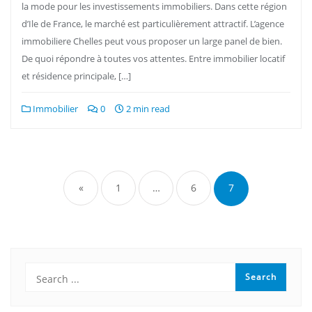
la mode pour les investissements immobiliers. Dans cette région
d’Ile de France, le marché est particulièrement attractif. L’agence
immobiliere Chelles peut vous proposer un large panel de bien.
De quoi répondre à toutes vos attentes. Entre immobilier locatif
et résidence principale, […]
Immobilier
0
2 min read
Pagination
des
«
1
…
6
7
publications